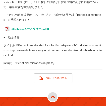
spatus
KT-11株（以下、KT-11株）の摂取が口腔内環境に及ぼす影響につい
て、臨床試験を実施致しました。
これらの研究成果は、2018年1月に、査読付き英文誌「Beneficial Microbe
s」に受理されました。
180420ニュースリリース.pdf
■ 論文情報
タイトル: Effects of heat-treated
Lactobacillus crispatus
KT-11 strain consumptio
n on improvement of oral cavity environment: a randomized double-blind clini
cal trial.
掲載誌 : Beneficial Microbes (in press).
お知らせを購読する