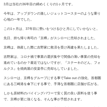
3月は当社の36年目の締めくくりの1ヶ月です。
今年は、アップダウンの激しいジェットコースターのような乗り
心地の一年でした。
この1ヶ月は、37年目に勢いをつけるひと月にしていかないと。
先日、持ち帰り寿司の『京樽』がスシローに売却されました。
京樽は、倒産した際に吉野家に救済を受け再建を果たしました。
吉野家は、コロナ禍で事業の選択集中で関係の薄い事業の売却を
進めているのか？最近ではないですが、『ステーキのどん、フォ
ルクス』を焼肉屋の安楽亭に売却もしていました。
スシローは、京樽をグループにする事でTake out の強化、首都圏
にある三崎港を傘下にする事で、手薄な首都圏に店舗が広がる。
しかも原材料のバイイングパワーで安く質の良い原料を使う事
で、京樽が更に強くなる。そんな事が予想されます。