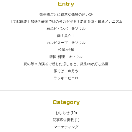
Entry
微生物ごとに得意な発酵の違い③
【文献解説】加熱乳酸菌で肌の弾力を守る？老化を防ぐ最新メカニズム
石焼ビビンバ ＠ソウル
肉！魚介！
カルビスープ ＠ソウル
松屋×松屋
韓国r料理 ＠ソウル
夏の等々力渓谷で感じた涼しさと、微生物が好む温度
豚そば ＠月や
ラッキーピエロ
Category
おしらせ (19)
記事広告掲載 (1)
マーケティング