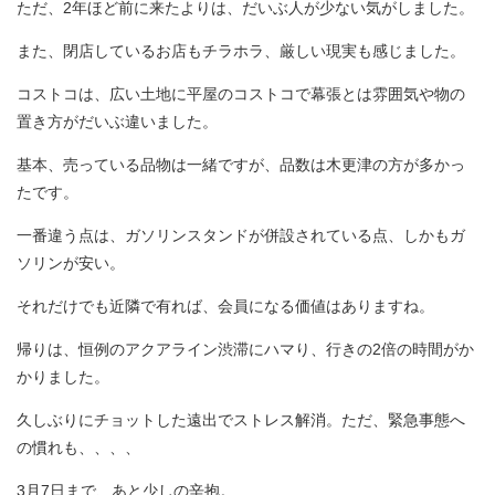
ただ、2年ほど前に来たよりは、だいぶ人が少ない気がしました。
また、閉店しているお店もチラホラ、厳しい現実も感じました。
コストコは、広い土地に平屋のコストコで幕張とは雰囲気や物の
置き方がだいぶ違いました。
基本、売っている品物は一緒ですが、品数は木更津の方が多かっ
たです。
一番違う点は、ガソリンスタンドが併設されている点、しかもガ
ソリンが安い。
それだけでも近隣で有れば、会員になる価値はありますね。
帰りは、恒例のアクアライン渋滞にハマり、行きの2倍の時間がか
かりました。
久しぶりにチョットした遠出でストレス解消。ただ、緊急事態へ
の慣れも、、、、
3月7日まで、あと少しの辛抱。