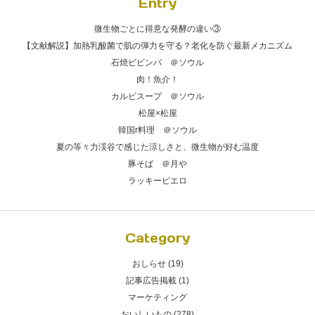
Entry
微生物ごとに得意な発酵の違い③
【文献解説】加熱乳酸菌で肌の弾力を守る？老化を防ぐ最新メカニズム
石焼ビビンバ ＠ソウル
肉！魚介！
カルビスープ ＠ソウル
松屋×松屋
韓国r料理 ＠ソウル
夏の等々力渓谷で感じた涼しさと、微生物が好む温度
豚そば ＠月や
ラッキーピエロ
Category
おしらせ (19)
記事広告掲載 (1)
マーケティング
おいしいもの (278)