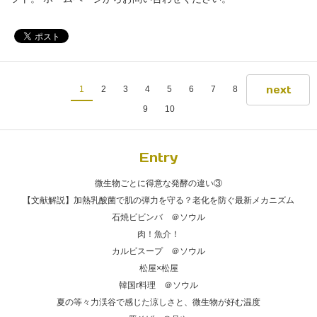
next
1
2
3
4
5
6
7
8
9
10
Entry
微生物ごとに得意な発酵の違い③
【文献解説】加熱乳酸菌で肌の弾力を守る？老化を防ぐ最新メカニズム
石焼ビビンバ ＠ソウル
肉！魚介！
カルビスープ ＠ソウル
松屋×松屋
韓国r料理 ＠ソウル
夏の等々力渓谷で感じた涼しさと、微生物が好む温度