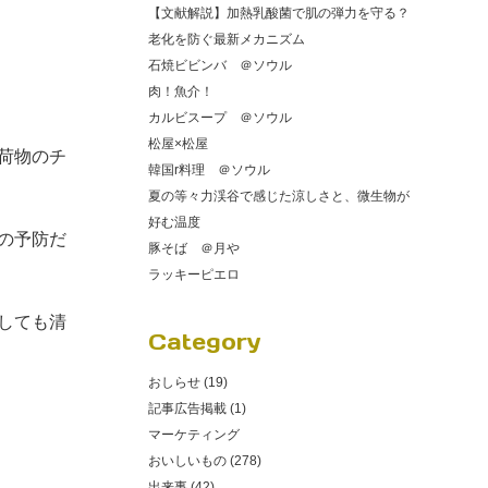
【文献解説】加熱乳酸菌で肌の弾力を守る？
老化を防ぐ最新メカニズム
石焼ビビンバ ＠ソウル
肉！魚介！
カルビスープ ＠ソウル
松屋×松屋
荷物のチ
韓国r料理 ＠ソウル
夏の等々力渓谷で感じた涼しさと、微生物が
好む温度
の予防だ
豚そば ＠月や
ラッキーピエロ
しても清
Category
おしらせ (19)
記事広告掲載 (1)
マーケティング
おいしいもの (278)
出来事 (42)