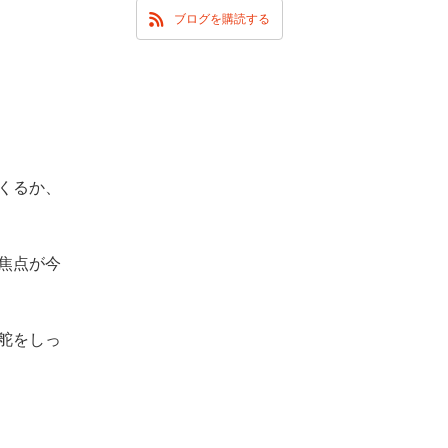
ブログを購読する
くるか、
焦点が今
舵をしっ