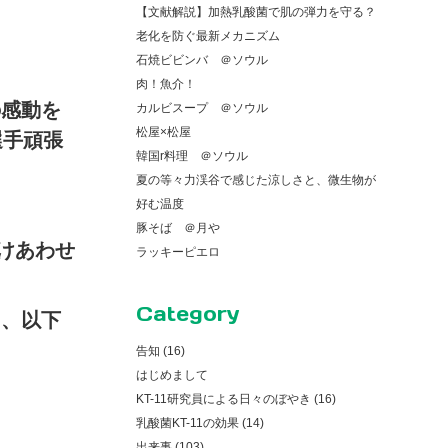
【文献解説】加熱乳酸菌で肌の弾力を守る？
老化を防ぐ最新メカニズム
石焼ビビンバ ＠ソウル
肉！魚介！
の感動を
カルビスープ ＠ソウル
松屋×松屋
選手頑張
韓国r料理 ＠ソウル
夏の等々力渓谷で感じた涼しさと、微生物が
好む温度
豚そば ＠月や
かけあわせ
ラッキーピエロ
Category
り、以下
告知 (16)
はじめまして
KT-11研究員による日々のぼやき (16)
乳酸菌KT-11の効果 (14)
出来事 (103)