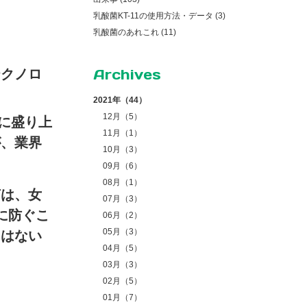
乳酸菌KT-11の使用方法・データ (3)
乳酸菌のあれこれ (11)
Archives
テクノロ
2021年（44）
12月（5）
心に盛り上
11月（1）
が、業界
10月（3）
09月（6）
08月（1）
菌は、女
07月（3）
に防ぐこ
06月（2）
05月（3）
くはない
04月（5）
03月（3）
02月（5）
01月（7）