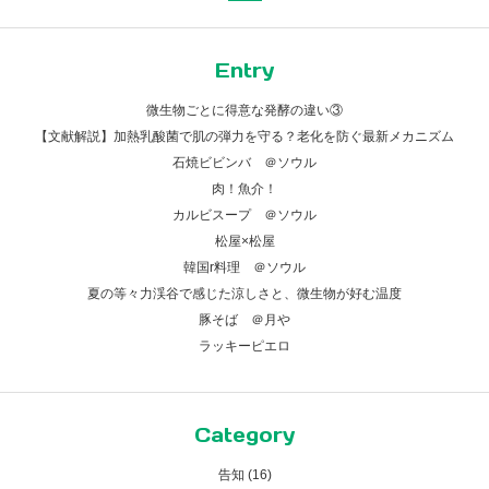
Entry
微生物ごとに得意な発酵の違い③
【文献解説】加熱乳酸菌で肌の弾力を守る？老化を防ぐ最新メカニズム
石焼ビビンバ ＠ソウル
肉！魚介！
カルビスープ ＠ソウル
松屋×松屋
韓国r料理 ＠ソウル
夏の等々力渓谷で感じた涼しさと、微生物が好む温度
豚そば ＠月や
ラッキーピエロ
Category
告知 (16)