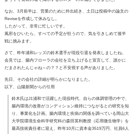
なお、3月前半は、営業のために外出続き、土日は投稿中の論文の
Reviseを作成して休みなし。
したがって、非常に忙しいです。
風邪をひいたら、すべての予定が狂うので、気を引きしめて後半
戦に挑みます。
さて、昨年浦和レッズの鈴木選手が現役引退を発表しましたね。
会見では、腸内フローラの会社を立ち上げると宣言して、誰かに
だまされたんじゃね～の？？と不安視する声がありました。
先日、その会社の詳細が明らかになりました。
以下、山陽新聞からの引用
鈴木氏はJ1浦和で活躍した現役時代、自らの体調管理の中で、
腸内環境の改善がコンディション維持につながるとの研究を知
り、事業化を計画。腸内環境と疾病の関係を調べている岡山大
大学院環境生命科学研究科の森田英利教授（応用微生物学）を
最高技術責任者に迎え、昨年10月に資本金3519万円、社員6人