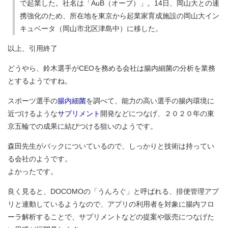
で起業した。社名は「AuB（オーブ）」。14日、岡山大との連
携強化のため、所在地を東京から起業家育成施設の岡山大イン
キュベータ（岡山市北区津島中）に移した。
以上、引用終了
どうやら、鈴木選手がCEOを務める会社は腸内細菌の分析を業務
とするようですね。
スポーツ選手の
腸内細菌
を調べて、能力の高い選手の腸内環境に
近づけるような
サプリメント
開発などにつなげ、２０２０年の東
京五輪での成果に結びつける狙いのようです。
森田先生がバックについているので、しっかりと技術は持ってい
る会社のようです。
よかったです。
良く見ると、DOCOMOの「うんろぐ」と呼ばれる、排便管理アプ
リと連動しているようなので、アプリの利用者を対象に腸内フロ
ーラ解析することで、サプリメントなどの提案や販売につなげた