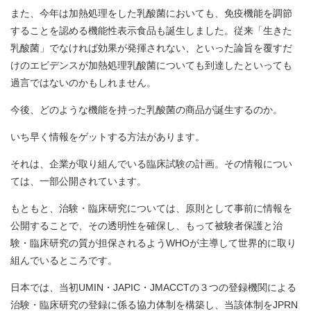
また、今年は加熱処理をした乳酸菌においても、免疫機能を調節
することを認める機能性表示食品も誕生しました。従来
「生きた
乳酸菌」でなければ効果が発揮されない、といった論旨を覆すだ
けのエビデンスが加熱処理乳酸菌についても到達したといっても
過言ではないのかもしれません。
今後、どのような機能を持った乳酸菌の商品が誕生するのか。
いち早く情報をゲットする方法があります。
それは、企業が取り組んでいる臨床試験の計画。その情報につい
ては、一部公開されています。
もともと、治験・臨床研究については、原則として事前に情報を
公開することで、その透明性を確保し、もって被験者保護と治
験・臨床研究の質が担保されるようWHOが主導して世界的に取り
組んでいるところです。
日本では、当初UMIN・JAPIC・JMACCTの３つの登録機関による
治験・臨床研究の登録に係る協力体制を構築し、当該体制をJPRN