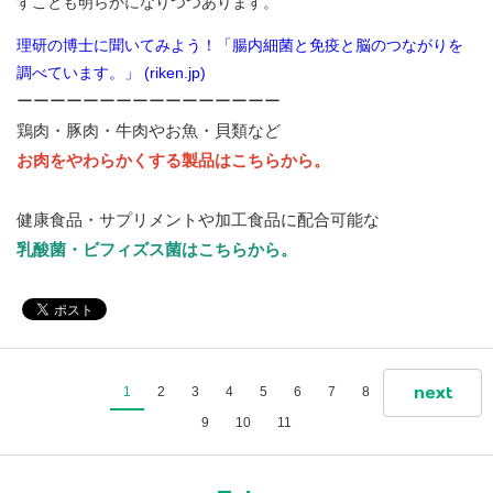
すことも明らかになりつつあります。
理研の博士に聞いてみよう！「腸内細菌と免疫と脳のつながりを
調べています。」 (riken.jp)
ーーーーーーーーーーーーーーーー
鶏肉・豚肉・牛肉やお魚・貝類など
お肉をやわらかくする製品はこちらから。
健康食品・サプリメントや加工食品に配合可能な
乳酸菌・ビフィズス菌はこちらから。
next
1
2
3
4
5
6
7
8
9
10
11