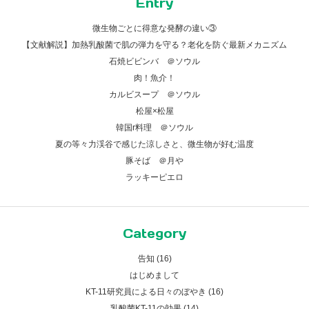
Entry
微生物ごとに得意な発酵の違い③
【文献解説】加熱乳酸菌で肌の弾力を守る？老化を防ぐ最新メカニズム
石焼ビビンバ ＠ソウル
肉！魚介！
カルビスープ ＠ソウル
松屋×松屋
韓国r料理 ＠ソウル
夏の等々力渓谷で感じた涼しさと、微生物が好む温度
豚そば ＠月や
ラッキーピエロ
Category
告知 (16)
はじめまして
KT-11研究員による日々のぼやき (16)
乳酸菌KT-11の効果 (14)