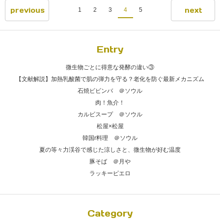
previous
next
1
2
3
4
5
Entry
微生物ごとに得意な発酵の違い③
【文献解説】加熱乳酸菌で肌の弾力を守る？老化を防ぐ最新メカニズム
石焼ビビンバ ＠ソウル
肉！魚介！
カルビスープ ＠ソウル
松屋×松屋
韓国r料理 ＠ソウル
夏の等々力渓谷で感じた涼しさと、微生物が好む温度
豚そば ＠月や
ラッキーピエロ
Category