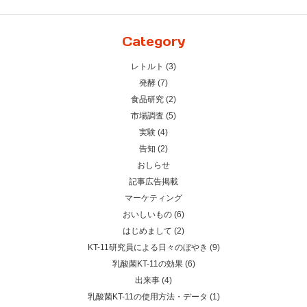
Category
レトルト (3)
発酵 (7)
食品研究 (2)
市場調査 (5)
実験 (4)
告知 (2)
おしらせ
記事広告掲載
マーケティング
おいしいもの (6)
はじめまして (2)
KT-11研究員による日々のぼやき (9)
乳酸菌KT-11の効果 (6)
出来事 (4)
乳酸菌KT-11の使用方法・データ (1)