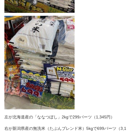
左が北海道産の「ななつぼし」2kgで299バーツ（1,345円）
右が新潟県産の無洗米（たぶんブレンド米）5kgで699バーツ（3,1