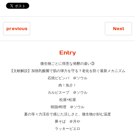
previous
Next
Entry
微生物ごとに得意な発酵の違い③
【文献解説】加熱乳酸菌で肌の弾力を守る？老化を防ぐ最新メカニズム
石焼ビビンバ ＠ソウル
肉！魚介！
カルビスープ ＠ソウル
松屋×松屋
韓国r料理 ＠ソウル
夏の等々力渓谷で感じた涼しさと、微生物が好む温度
豚そば ＠月や
ラッキーピエロ