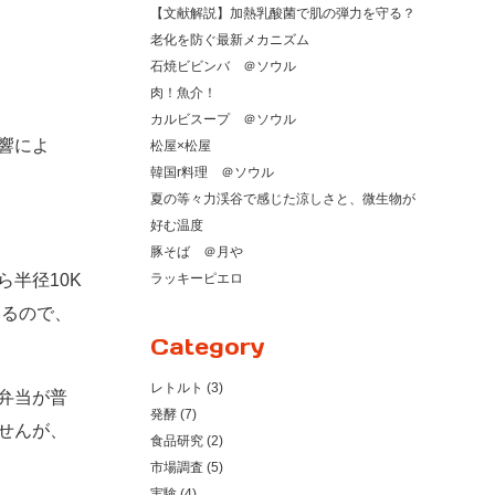
【文献解説】加熱乳酸菌で肌の弾力を守る？
老化を防ぐ最新メカニズム
石焼ビビンバ ＠ソウル
肉！魚介！
カルビスープ ＠ソウル
響によ
松屋×松屋
韓国r料理 ＠ソウル
夏の等々力渓谷で感じた涼しさと、微生物が
好む温度
豚そば ＠月や
半径10K
ラッキーピエロ
いるので、
Category
レトルト (3)
弁当が普
発酵 (7)
せんが、
食品研究 (2)
市場調査 (5)
実験 (4)