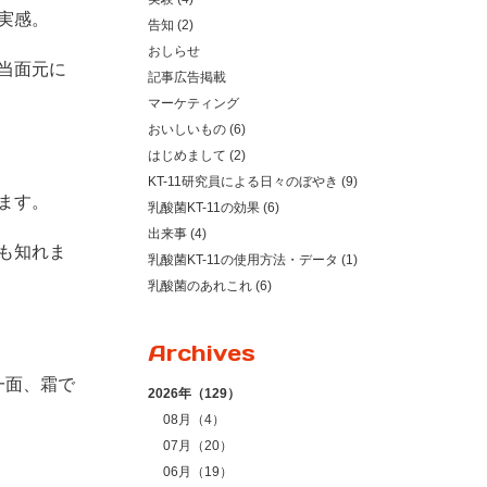
実感。
告知 (2)
おしらせ
当面元に
記事広告掲載
マーケティング
おいしいもの (6)
はじめまして (2)
KT-11研究員による日々のぼやき (9)
ます。
乳酸菌KT-11の効果 (6)
出来事 (4)
も知れま
乳酸菌KT-11の使用方法・データ (1)
乳酸菌のあれこれ (6)
Archives
一面、霜で
2026年（129）
08月（4）
07月（20）
06月（19）