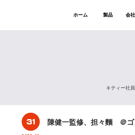
ホーム
製品
会
キティー社員
31
陳健一監修、担々麵 ＠