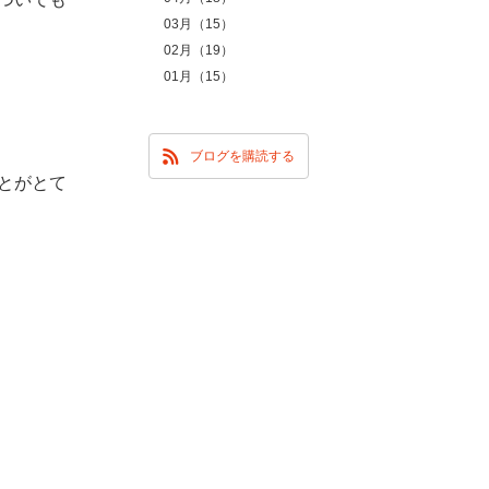
03月（15）
02月（19）
01月（15）
ブログを購読する
とがとて