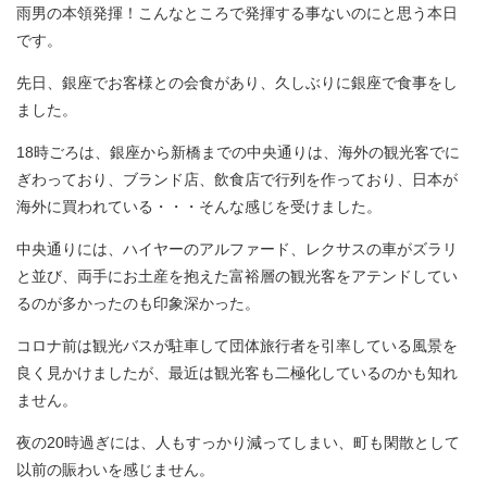
雨男の本領発揮！こんなところで発揮する事ないのにと思う本日
です。
先日、銀座でお客様との会食があり、久しぶりに銀座で食事をし
ました。
18時ごろは、銀座から新橋までの中央通りは、海外の観光客でに
ぎわっており、ブランド店、飲食店で行列を作っており、日本が
海外に買われている・・・そんな感じを受けました。
中央通りには、ハイヤーのアルファード、レクサスの車がズラリ
と並び、両手にお土産を抱えた富裕層の観光客をアテンドしてい
るのが多かったのも印象深かった。
コロナ前は観光バスが駐車して団体旅行者を引率している風景を
良く見かけましたが、最近は観光客も二極化しているのかも知れ
ません。
夜の20時過ぎには、人もすっかり減ってしまい、町も閑散として
以前の賑わいを感じません。