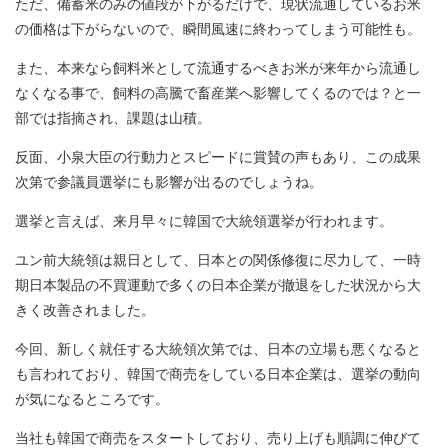
ただ、備蓄米のみの値段が下がるだけで、現状流通しているお米
の価格は下がらないので、瞬間風速に終わってしまう可能性も。
また、本来なら飼料米として流通するべきお米が来年から流通し
なくなる事で、飼料の高騰で畜産業へ影響してくるのでは？と一
部では指摘され、課題は山積。
反面、小泉大臣の行動力とスピードに賞賛の声もあり、この成果
次第で参議員選挙にも影響が出るのでしょうね。
選挙と言えば、来月早々に韓国で大統領選挙が行われます。
ユン前大統領は親日として、日本との関係修復に尽力して、一時
期日本製品の不買運動で多くの日本企業が撤退をした状況から大
きく改善されました。
今回、新しく就任する大統領次第では、日本の立場も悪くなると
も言われており、韓国で商売をしている日本企業は、選挙の動向
が気になるところです。
当社も韓国で商売をスタートしており、売り上げも順調に伸びて