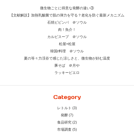
微生物ごとに得意な発酵の違い③
【文献解説】加熱乳酸菌で肌の弾力を守る？老化を防ぐ最新メカニズム
石焼ビビンバ ＠ソウル
肉！魚介！
カルビスープ ＠ソウル
松屋×松屋
韓国r料理 ＠ソウル
夏の等々力渓谷で感じた涼しさと、微生物が好む温度
豚そば ＠月や
ラッキーピエロ
Category
レトルト (3)
発酵 (7)
食品研究 (2)
市場調査 (5)