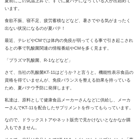
夏前にこの気温上昇で、すでに夏バテになっている人が出始めて
います。
食欲不振、寝不足、疲労蓄積などなど、暑さでやる気がまったく
出ない状況になるのが夏バテ！
最近、テレビやCMでは体内の免疫が弱ってくる事で引き起こされ
るとの事で乳酸菌関連の情報番組やCMを多く見ます。
「プラズマ乳酸菌、R-1などなど」
さて、当社の乳酸菌KT-11はどうか？と言うと。機能性表示食品の
資格を得ていませんが、免疫バランスを整える効果を持っている
ため、夏バテウ予防に発揮します。
私達は、原料として健康食品メーカーさんなどに供給し、メーカ
ーさんでKT-11を配合したサプリメントを作ってもらっています。
なので、ドラックストアやネット販売で見かけないとなかなか購
入もできません。