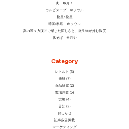
肉！魚介！
カルビスープ ＠ソウル
松屋×松屋
韓国r料理 ＠ソウル
夏の等々力渓谷で感じた涼しさと、微生物が好む温度
豚そば ＠月や
Category
レトルト (3)
発酵 (7)
食品研究 (2)
市場調査 (5)
実験 (4)
告知 (2)
おしらせ
記事広告掲載
マーケティング