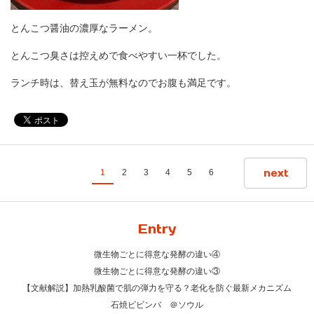
とんこつ醤油の濃厚なラーメン。
とんこつ臭さは控えめで食べやすい一杯でした。
ランチ時は、替え玉が無料なのでお腹も満足です。
next
1
2
3
4
5
6
Entry
微生物ごとに得意な発酵の違い④
微生物ごとに得意な発酵の違い③
【文献解説】加熱乳酸菌で肌の弾力を守る？老化を防ぐ最新メカニズム
石焼ビビンバ ＠ソウル