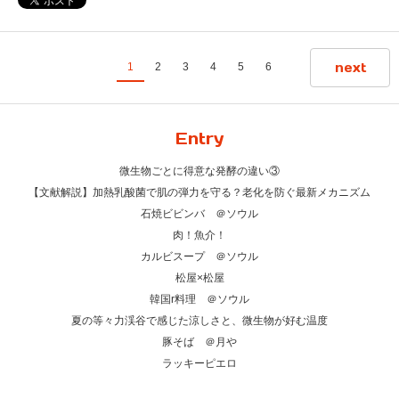
next
1
2
3
4
5
6
Entry
微生物ごとに得意な発酵の違い③
【文献解説】加熱乳酸菌で肌の弾力を守る？老化を防ぐ最新メカニズム
石焼ビビンバ ＠ソウル
肉！魚介！
カルビスープ ＠ソウル
松屋×松屋
韓国r料理 ＠ソウル
夏の等々力渓谷で感じた涼しさと、微生物が好む温度
豚そば ＠月や
ラッキーピエロ