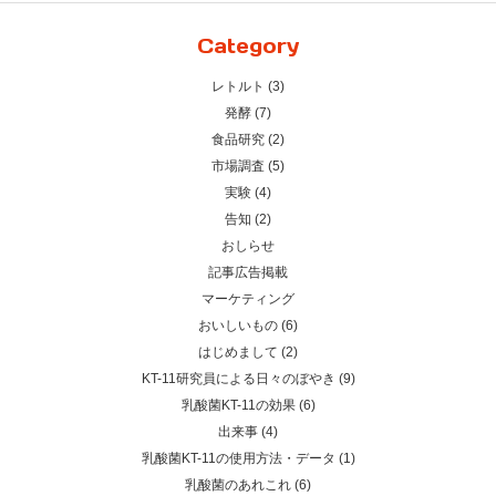
Category
レトルト (3)
発酵 (7)
食品研究 (2)
市場調査 (5)
実験 (4)
告知 (2)
おしらせ
記事広告掲載
マーケティング
おいしいもの (6)
はじめまして (2)
KT-11研究員による日々のぼやき (9)
乳酸菌KT-11の効果 (6)
出来事 (4)
乳酸菌KT-11の使用方法・データ (1)
乳酸菌のあれこれ (6)