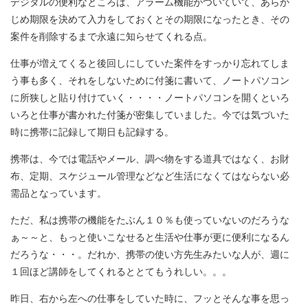
デジタルの便利なところは、アラーム機能がついていて、あらか
じめ期限を決めて入力をしておくとその期限になったとき、その
案件を削除するまで永遠に知らせてくれる点。
仕事が増えてくると後回しにしていた案件をすっかり忘れてしま
う事も多く、それをしないために付箋に書いて、ノートパソコン
に所狭しと貼り付けていく・・・・ノートパソコンを開くといろ
いろと仕事が書かれた付箋が密集していました。今では気づいた
時に携帯に記録して期日も記録する。
携帯は、今では電話やメール、調べ物をする道具ではなく、お財
布、定期、スケジュール管理などなど生活になくてはならない必
需品となっています。
ただ、私は携帯の機能をたぶん１０％も使っていないのだろうな
ぁ～～と、もっと使いこなせると生活や仕事が更に便利になるん
だろうな・・・。だれか、携帯の使い方先生みたいな人が、週に
１回ほど講師をしてくれるととてもうれしい。。。
昨日、右から左への仕事をしていた時に、フッとそんな事を思っ