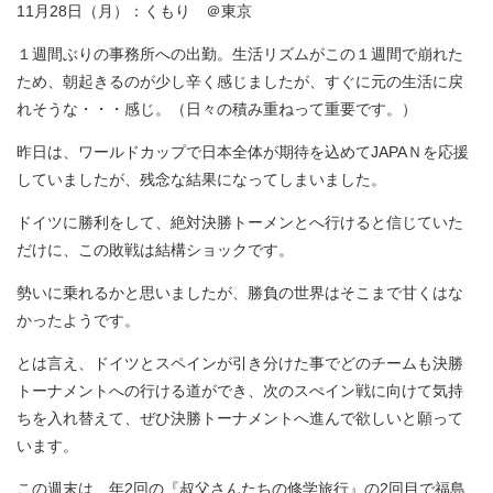
11月28日（月）：くもり ＠東京
１週間ぶりの事務所への出勤。生活リズムがこの１週間で崩れた
ため、朝起きるのが少し辛く感じましたが、すぐに元の生活に戻
れそうな・・・感じ。（日々の積み重ねって重要です。）
昨日は、ワールドカップで日本全体が期待を込めてJAPAＮを応援
していましたが、残念な結果になってしまいました。
ドイツに勝利をして、絶対決勝トーメンとへ行けると信じていた
だけに、この敗戦は結構ショックです。
勢いに乗れるかと思いましたが、勝負の世界はそこまで甘くはな
かったようです。
とは言え、ドイツとスペインが引き分けた事でどのチームも決勝
トーナメントへの行ける道ができ、次のスぺイン戦に向けて気持
ちを入れ替えて、ぜひ決勝トーナメントへ進んで欲しいと願って
います。
この週末は、年2回の『叔父さんたちの修学旅行』の2回目で福島