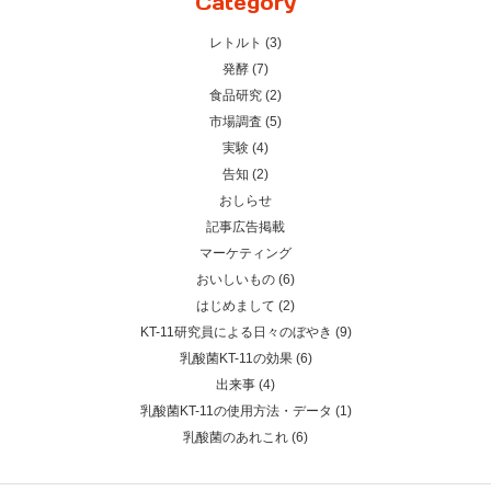
Category
レトルト (3)
発酵 (7)
食品研究 (2)
市場調査 (5)
実験 (4)
告知 (2)
おしらせ
記事広告掲載
マーケティング
おいしいもの (6)
はじめまして (2)
KT-11研究員による日々のぼやき (9)
乳酸菌KT-11の効果 (6)
出来事 (4)
乳酸菌KT-11の使用方法・データ (1)
乳酸菌のあれこれ (6)