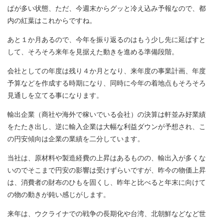
ぱが多い状態、ただ、今週末からグッと冷え込み予報なので、都
内の紅葉はこれからですね。
あと１か月あるので、今年を振り返るのはもう少し先に延ばすと
して、そろそろ来年を見据えた動きを進める準備段階。
会社としての年度は残り４か月となり、来年度の事業計画、年度
予算などを作成する時期になり、同時に今年の着地点もそろそろ
見通しを立てる事になります。
輸出企業（商社や海外で稼いでいる会社）の決算は軒並み好業績
をたたき出し、逆に輸入企業は大幅な利益ダウンが予想され、こ
の円安傾向は企業の業績を二分しています。
当社は、原材料や製造経費の上昇はあるものの、輸出入が多くな
いのでそこまで円安の影響は受けずらいですが、昨今の物価上昇
は、消費者の財布のひもを固くし、昨年と比べると年末に向けて
の物の動きが鈍い感じがします。
来年は、ウクライナでの戦争の長期化や台湾、北朝鮮などなど世