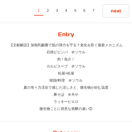
next
1
2
3
4
5
6
7
Entry
【文献解説】加熱乳酸菌で肌の弾力を守る？老化を防ぐ最新メカニズム
石焼ビビンバ ＠ソウル
肉！魚介！
カルビスープ ＠ソウル
松屋×松屋
韓国r料理 ＠ソウル
夏の等々力渓谷で感じた涼しさと、微生物が好む温度
豚そば ＠月や
ラッキーピエロ
微生物ごとに得意な発酵の違い②