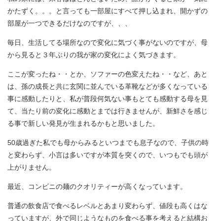
かたずく。。。と言っても一部屋にすべて押し込まれ、開かずの
部屋が一つできるだけなのですが、、、
毎日、生活してる場所なので変化に気づく事がないのですが、母
から見ると３年ぶりの我が家の変化によく気づきます。
ここが変ったね・・とか、ソファーの色変えたね・・など、あと
は、孫の成長と共に玄関に並んでいる革靴などが多くなっている
事に感動したりと、私が普段何気ない事もとても感動する母を見
て、当たり前の変化に感動とまでは行きませんが、新鮮さを感じ
る事で新しい発見が生まれるかもと思いました。
50歳過ぎた私でも母からみるといつまでも息子なので、子供の時
と変わらず、小言は多いですが本質を突くので、いつもでも頭が
上がりません。
最近、コンビニの麺のクオリティーが高くなっています。
普通の飲食店で食べるレベルとあまり変わらず、値段も高くはな
っていますが、外で同じようなものを食べる事を考えると結構お