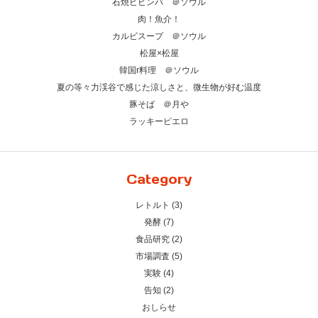
石焼ビビンバ ＠ソウル
肉！魚介！
カルビスープ ＠ソウル
松屋×松屋
韓国r料理 ＠ソウル
夏の等々力渓谷で感じた涼しさと、微生物が好む温度
豚そば ＠月や
ラッキーピエロ
Category
レトルト (3)
発酵 (7)
食品研究 (2)
市場調査 (5)
実験 (4)
告知 (2)
おしらせ