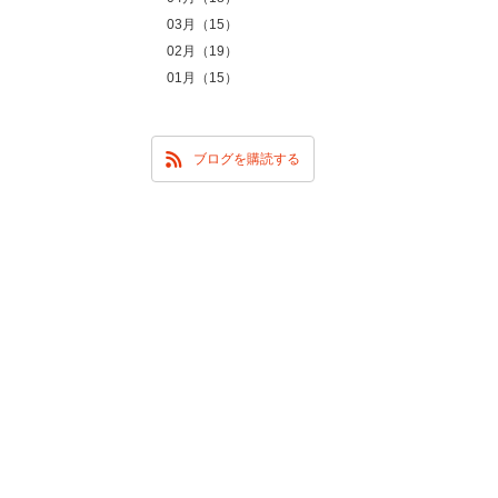
03月（15）
02月（19）
01月（15）
ブログを購読する