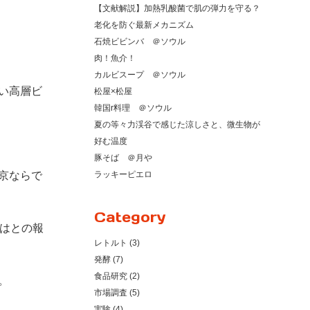
【文献解説】加熱乳酸菌で肌の弾力を守る？
老化を防ぐ最新メカニズム
石焼ビビンバ ＠ソウル
肉！魚介！
カルビスープ ＠ソウル
い高層ビ
松屋×松屋
韓国r料理 ＠ソウル
夏の等々力渓谷で感じた涼しさと、微生物が
好む温度
豚そば ＠月や
京ならで
ラッキーピエロ
Category
ではとの報
レトルト (3)
発酵 (7)
食品研究 (2)
。
市場調査 (5)
実験 (4)