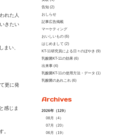
告知 (2)
おしらせ
言われた人
記事広告掲載
ていきたい
マーケティング
おいしいもの (6)
はじめまして (2)
しまい、
KT-11研究員による日々のぼやき (9)
乳酸菌KT-11の効果 (6)
出来事 (4)
乳酸菌KT-11の使用方法・データ (1)
乳酸菌のあれこれ (6)
せて更に発
Archives
と感じま
2026年（129）
08月（4）
07月（20）
す。
06月（19）