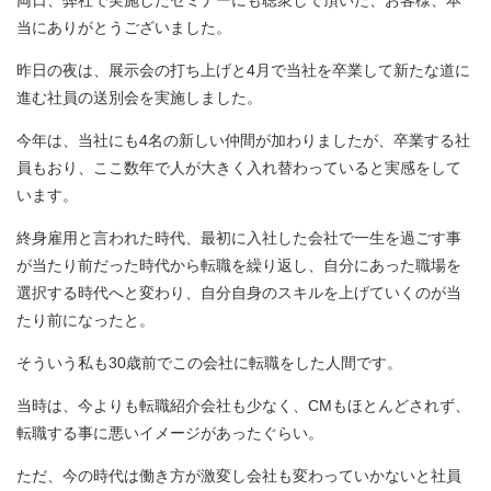
両日、弊社で実施したセミナーにも聴衆して頂いた、お客様、本
当にありがとうございました。
昨日の夜は、展示会の打ち上げと4月で当社を卒業して新たな道に
進む社員の送別会を実施しました。
今年は、当社にも4名の新しい仲間が加わりましたが、卒業する社
員もおり、ここ数年で人が大きく入れ替わっていると実感をして
います。
終身雇用と言われた時代、最初に入社した会社で一生を過ごす事
が当たり前だった時代から転職を繰り返し、自分にあった職場を
選択する時代へと変わり、自分自身のスキルを上げていくのが当
たり前になったと。
そういう私も30歳前でこの会社に転職をした人間です。
当時は、今よりも転職紹介会社も少なく、CMもほとんどされず、
転職する事に悪いイメージがあったぐらい。
ただ、今の時代は働き方が激変し会社も変わっていかないと社員