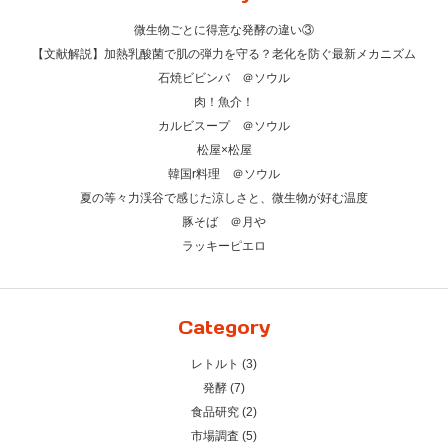
微生物ごとに得意な発酵の違い③
【文献解説】加熱乳酸菌で肌の弾力を守る？老化を防ぐ最新メカニズム
石焼ビビンバ ＠ソウル
肉！魚介！
カルビスープ ＠ソウル
松屋×松屋
韓国r料理 ＠ソウル
夏の等々力渓谷で感じた涼しさと、微生物が好む温度
豚そば ＠月や
ラッキーピエロ
Category
レトルト (3)
発酵 (7)
食品研究 (2)
市場調査 (5)