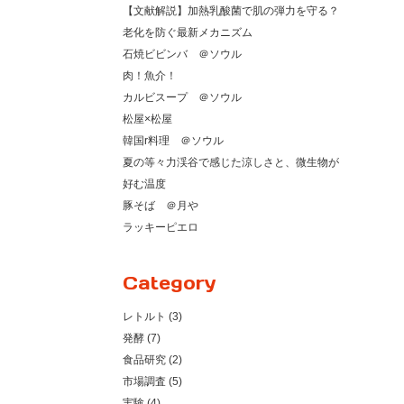
【文献解説】加熱乳酸菌で肌の弾力を守る？
老化を防ぐ最新メカニズム
石焼ビビンバ ＠ソウル
肉！魚介！
カルビスープ ＠ソウル
松屋×松屋
韓国r料理 ＠ソウル
夏の等々力渓谷で感じた涼しさと、微生物が
好む温度
豚そば ＠月や
ラッキーピエロ
Category
レトルト (3)
発酵 (7)
食品研究 (2)
市場調査 (5)
実験 (4)