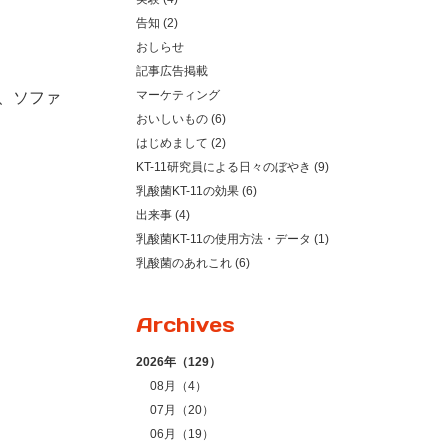
告知 (2)
おしらせ
記事広告掲載
マーケティング
、ソファ
おいしいもの (6)
はじめまして (2)
KT-11研究員による日々のぼやき (9)
乳酸菌KT-11の効果 (6)
出来事 (4)
乳酸菌KT-11の使用方法・データ (1)
乳酸菌のあれこれ (6)
Archives
2026年（129）
08月（4）
07月（20）
06月（19）