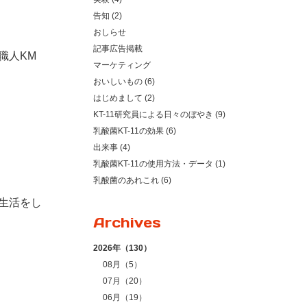
告知 (2)
おしらせ
記事広告掲載
職人
KM
マーケティング
おいしいもの (6)
はじめまして (2)
KT-11研究員による日々のぼやき (9)
乳酸菌KT-11の効果 (6)
出来事 (4)
乳酸菌KT-11の使用方法・データ (1)
乳酸菌のあれこれ (6)
生活をし
Archives
2026年（130）
08月（5）
07月（20）
06月（19）