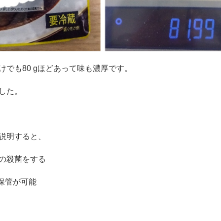
けでも
80 g
ほどあって味も濃厚です。
した。
説明すると、
当の殺菌をする
保管が可能