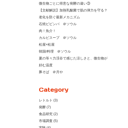
微生物ごとに得意な発酵の違い③
【文献解説】加熱乳酸菌で肌の弾力を守る？
老化を防ぐ最新メカニズム
石焼ビビンバ ＠ソウル
肉！魚介！
カルビスープ ＠ソウル
松屋×松屋
韓国r料理 ＠ソウル
夏の等々力渓谷で感じた涼しさと、微生物が
好む温度
豚そば ＠月や
Category
レトルト (3)
発酵 (7)
食品研究 (2)
市場調査 (5)
実験 (4)