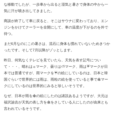
な移動でしたが、一歩車から出ると湿気と暑さで身体の中から一
気に汗が噴き出してきました。
商談が終了して車に戻ると、そこはサウナに変わっており、エン
ジンをかけてクーラーを全開にして、車の温度が下がるのを外で
待つ。
まだ6月なのにこの暑さは、流石に身体も慣れていないためきつか
ったです。そして7月以降がゾッとします。
昨日、何気なくテレビを見ていたら、天気を表す記号につい
て・・・、晴れは☼マーク、曇りは⛅マーク、雨は☔マークが日
本では普通ですが、雨マークを☔の絵にしているのは、日本と韓
国ぐらいで世界的には雨は、雨粒の絵を使っていると事で傘マー
クにしているのは世界的にみると珍しいそうです。
なぜ、日本が雨を傘の絵にしたのは諸説あるようですが、大元は
福沢諭吉が天気の表し方を傘をさしている人にしたのが由来とも
言われているそうです。