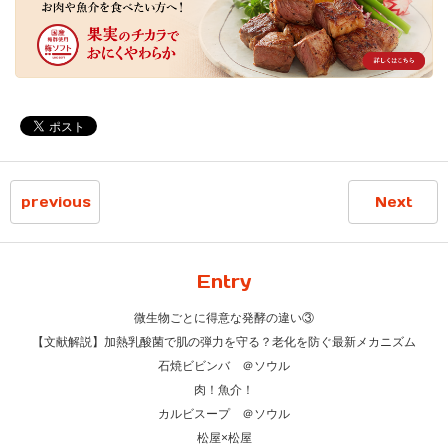
previous
Next
Entry
微生物ごとに得意な発酵の違い③
【文献解説】加熱乳酸菌で肌の弾力を守る？老化を防ぐ最新メカニズム
石焼ビビンバ ＠ソウル
肉！魚介！
カルビスープ ＠ソウル
松屋×松屋