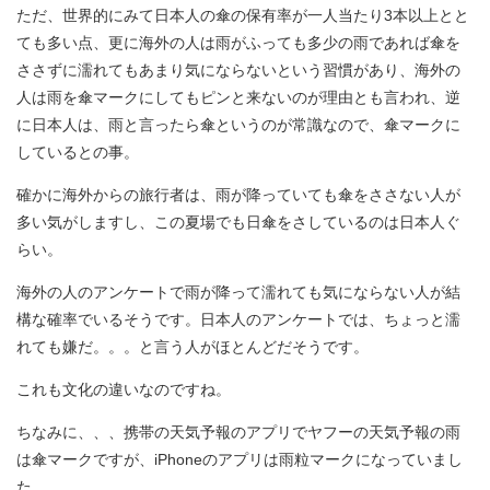
ただ、世界的にみて日本人の傘の保有率が一人当たり3本以上とと
ても多い点、更に海外の人は雨がふっても多少の雨であれば傘を
ささずに濡れてもあまり気にならないという習慣があり、海外の
人は雨を傘マークにしてもピンと来ないのが理由とも言われ、逆
に日本人は、雨と言ったら傘というのが常識なので、傘マークに
しているとの事。
確かに海外からの旅行者は、雨が降っていても傘をささない人が
多い気がしますし、この夏場でも日傘をさしているのは日本人ぐ
らい。
海外の人のアンケートで雨が降って濡れても気にならない人が結
構な確率でいるそうです。日本人のアンケートでは、ちょっと濡
れても嫌だ。。。と言う人がほとんどだそうです。
これも文化の違いなのですね。
ちなみに、、、携帯の天気予報のアプリでヤフーの天気予報の雨
は傘マークですが、iPhoneのアプリは雨粒マークになっていまし
た。