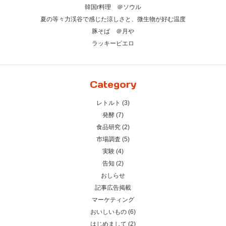
韓国r料理 ＠ソウル
夏の等々力渓谷で感じた涼しさと、微生物が好む温度
豚そば ＠月や
ラッキーピエロ
Category
レトルト (3)
発酵 (7)
食品研究 (2)
市場調査 (5)
実験 (4)
告知 (2)
おしらせ
記事広告掲載
マーケティング
おいしいもの (6)
はじめまして (2)