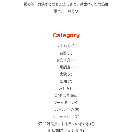
夏の等々力渓谷で感じた涼しさと、微生物が好む温度
豚そば ＠月や
Category
レトルト (3)
発酵 (7)
食品研究 (2)
市場調査 (5)
実験 (4)
告知 (2)
おしらせ
記事広告掲載
マーケティング
おいしいもの (6)
はじめまして (2)
KT-11研究員による日々のぼやき (9)
乳酸菌KT-11の効果 (6)