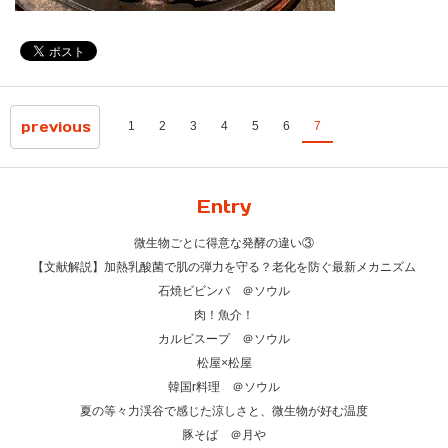
previous
1
2
3
4
5
6
7
Entry
微生物ごとに得意な発酵の違い③
【文献解説】加熱乳酸菌で肌の弾力を守る？老化を防ぐ最新メカニズム
石焼ビビンバ ＠ソウル
肉！魚介！
カルビスープ ＠ソウル
松屋×松屋
韓国r料理 ＠ソウル
夏の等々力渓谷で感じた涼しさと、微生物が好む温度
豚そば ＠月や