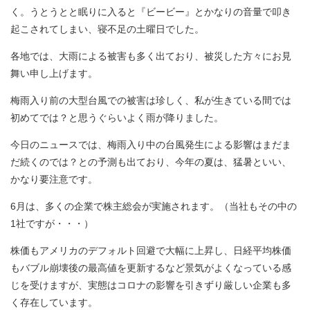
く。うとうとと眠りに入ると『ビービー』とかなりの音量で叩き
起こされてしまい、寝不足の土曜日でした。
各地では、大雨による被害も多く出ており、被災した方々にお見
舞い申し上げます。
梅雨入り前の大型台風での被害は珍しく、私が生きている間では
初めてでは？と思うぐらいよく雨が降りました。
今日のニュースでは、梅雨入り中の台風発生による影響はまだま
だ続くのでは？との予測も出ており、今年の夏は、猛暑といい、
かなり要注意です。
6月は、多くの企業で株主総会が実施されます。（当社もその中の
1社ですが・・・）
株価もアメリカのデフォルト回避で大幅に上昇し、日経平均株価
もバブル崩壊後の最高値を更新するなど景気がよくなっている感
じを受けますが、実態はコロナの影響を引きずり厳しい企業も多
く存在しています。