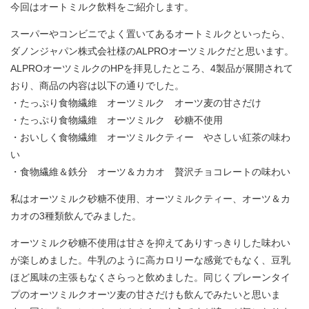
今回はオートミルク飲料をご紹介します。
スーパーやコンビニでよく置いてあるオートミルクといったら、
ダノンジャパン株式会社様のALPROオーツミルクだと思います。
ALPROオーツミルクのHPを拝見したところ、4製品が展開されて
おり、商品の内容は以下の通りでした。
・たっぷり食物繊維 オーツミルク オーツ麦の甘さだけ
・たっぷり食物繊維 オーツミルク 砂糖不使用
・おいしく食物繊維 オーツミルクティー やさしい紅茶の味わ
い
・食物繊維＆鉄分 オーツ＆カカオ 贅沢チョコレートの味わい
私はオーツミルク砂糖不使用、オーツミルクティー、オーツ＆カ
カオの3種類飲んでみました。
オーツミルク砂糖不使用は甘さを抑えてありすっきりした味わい
が楽しめました。牛乳のように高カロリーな感覚でもなく、豆乳
ほど風味の主張もなくさらっと飲めました。同じくプレーンタイ
プのオーツミルクオーツ麦の甘さだけも飲んでみたいと思いま