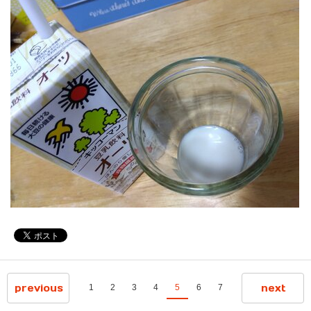
previous
next
1
2
3
4
5
6
7