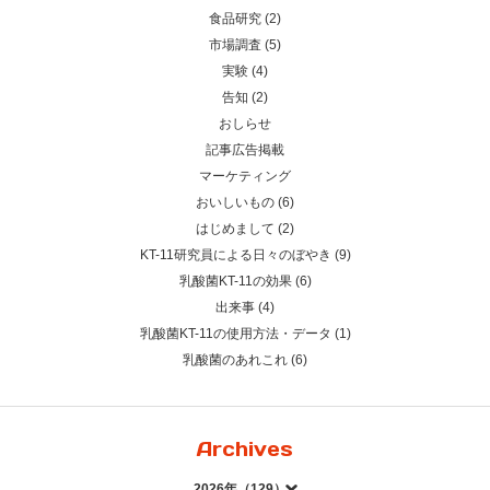
食品研究 (2)
市場調査 (5)
実験 (4)
告知 (2)
おしらせ
記事広告掲載
マーケティング
おいしいもの (6)
はじめまして (2)
KT-11研究員による日々のぼやき (9)
乳酸菌KT-11の効果 (6)
出来事 (4)
乳酸菌KT-11の使用方法・データ (1)
乳酸菌のあれこれ (6)
Archives
2026年（129）