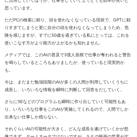
に活用していくほうが、仕事をしていく上でとても効率が良いと
思っています。
ただPCの検索に頼り、頭を使わなくなっている現状で、GPTに頼
りすぎてしまうと更に自分の頭を使わなくなってしまうため、危
険を感じますが、すでに50歳を過ぎている私にとっては、これを
使いこなす方がより能力が上がるかも知れません。
メディアでは、このAIの普及で3億人規模で仕事が奪われると警告
を鳴らしているところもありましたが、使っていると現実的か
も。
今は、まだまだ勉強段階のAIが多くの人間が利用していくうちに
成長し、いろいろな情報を瞬時に判断して回答をだしていく。
さらにSEなどのプログラムも瞬時に作り出していく可能性もあ
り、いろいろな仕事をこのAIが実施してくれるので、人間でしか
出来ない仕事しか残らない。
それぐらいAIの可能性が大きく、どんな成長を遂げていくかが想
像できず、ターミネータではないですが、ＳＦの映画の世界がす