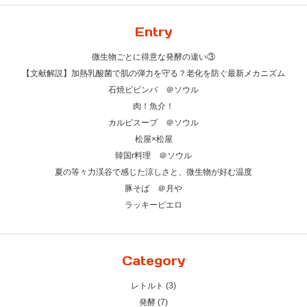
Entry
微生物ごとに得意な発酵の違い③
【文献解説】加熱乳酸菌で肌の弾力を守る？老化を防ぐ最新メカニズム
石焼ビビンバ ＠ソウル
肉！魚介！
カルビスープ ＠ソウル
松屋×松屋
韓国r料理 ＠ソウル
夏の等々力渓谷で感じた涼しさと、微生物が好む温度
豚そば ＠月や
ラッキーピエロ
Category
レトルト (3)
発酵 (7)