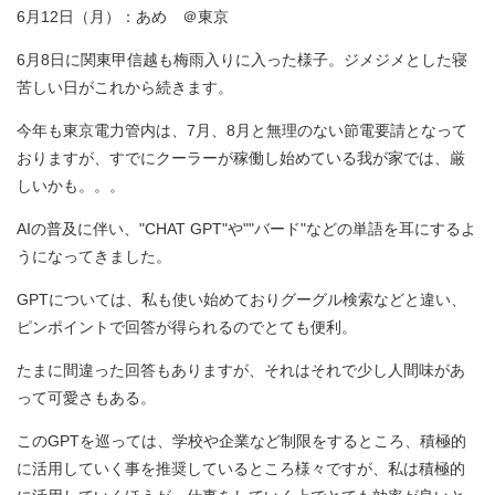
6月12日（月）：あめ ＠東京
6月8日に関東甲信越も梅雨入りに入った様子。ジメジメとした寝
苦しい日がこれから続きます。
今年も東京電力管内は、7月、8月と無理のない節電要請となって
おりますが、すでにクーラーが稼働し始めている我が家では、厳
しいかも。。。
AIの普及に伴い、"CHAT GPT"や""バード"などの単語を耳にするよ
うになってきました。
GPTについては、私も使い始めておりグーグル検索などと違い、
ピンポイントで回答が得られるのでとても便利。
たまに間違った回答もありますが、それはそれで少し人間味があ
って可愛さもある。
このGPTを巡っては、学校や企業など制限をするところ、積極的
に活用していく事を推奨しているところ様々ですが、私は積極的